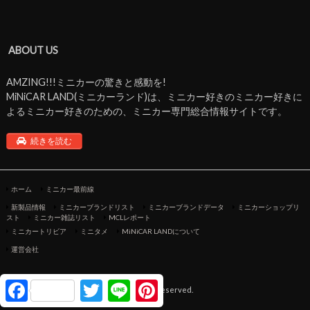
ABOUT US
AMZING!!!ミニカーの驚きと感動を!
MiNiCAR LAND(ミニカーランド)は、ミニカー好きのミニカー好きに
よるミニカー好きのための、ミニカー専門総合情報サイトです。
続きを読む
ホーム
ミニカー最前線
新製品情報
ミニカーブランドリスト
ミニカーブランドデータ
ミニカーショップリ
スト
ミニカー雑誌リスト
MCLレポート
ミニカートリビア
ミニタメ
MiNiCAR LANDについて
運営会社
F
T
L
P
©Copyright2026
ミニカーランド
.All Rights Reserved.
a
w
i
i
c
i
n
n