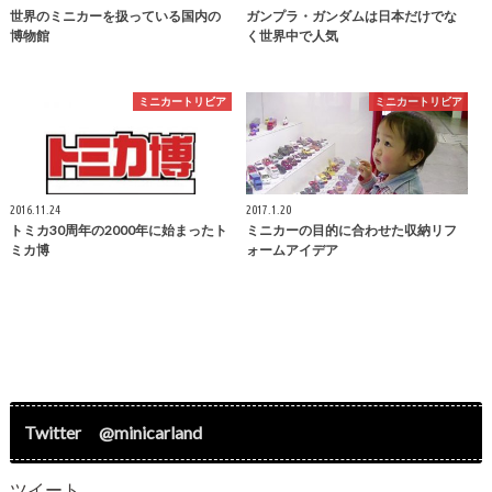
世界のミニカーを扱っている国内の
ガンプラ・ガンダムは日本だけでな
博物館
く世界中で人気
ミニカートリビア
ミニカートリビア
2016.11.24
2017.1.20
トミカ30周年の2000年に始まったト
ミニカーの目的に合わせた収納リフ
ミカ博
ォームアイデア
Twitter @minicarland
ツイート