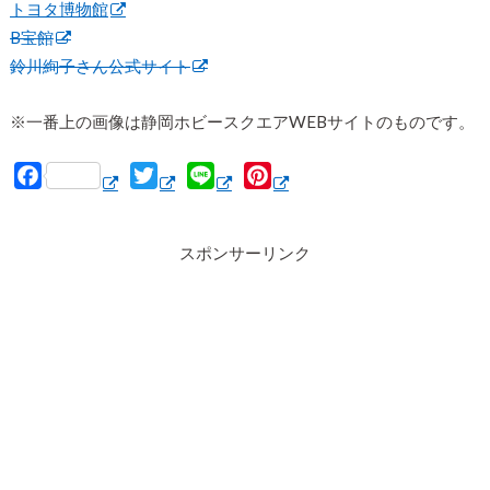
トヨタ博物館
B宝館
鈴川絢子さん公式サイト
※一番上の画像は静岡ホビースクエアWEBサイトのものです。
F
T
L
P
a
w
i
i
c
i
n
n
スポンサーリンク
e
t
e
t
b
t
e
o
e
r
o
r
e
k
s
t