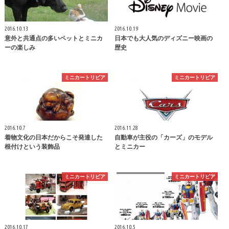
2016.10.13
2016.10.19
意外と共通点の多いペットとミニカ
日本でも大人気のディズニー映画の
ーの楽しみ
歴史
ミニカートリビア
ミニカートリビア
2016.10.7
2016.11.28
着物文化の日本だからこそ発達した
自動車が主役の「カーズ」のモデル
根付けという装飾品
とミニカー
ミニカートリビア
ミニカートリビア
2016.10.17
2016.10.5