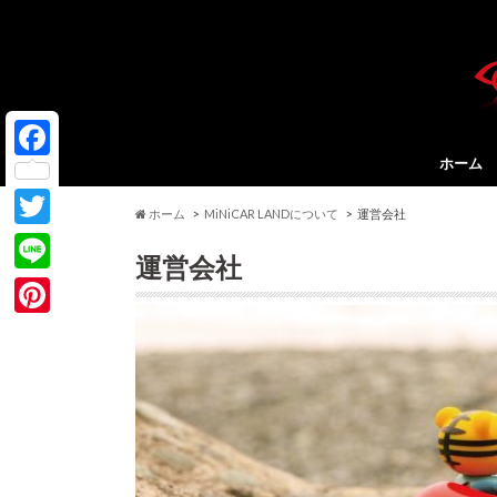
ホーム
F
a
ホーム
MiNiCAR LANDについて
運営会社
T
c
運営会社
w
e
L
i
b
i
P
t
o
n
i
t
o
e
n
e
k
t
r
e