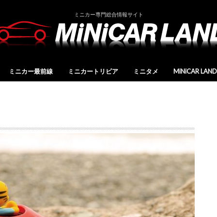
ミニカー専門総合情報サイト
ミニカー最前線
ミニカートリビア
ミニタメ
MiNiCAR LA
新製品情報
ミニカーブランドリスト
ミニカーブランドデータ
ミニカーショップリスト
ミニカー雑誌リスト
MCLレポート
運営会社