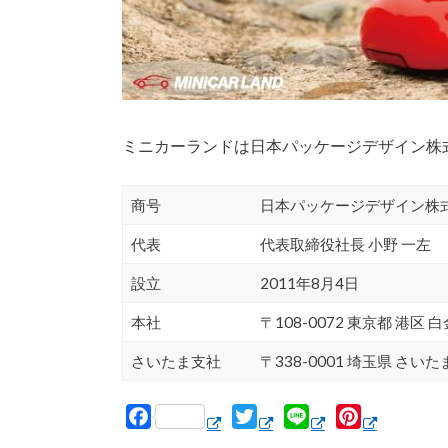
r
e
s
t
ミニカーランドは日本パッケージデザイン株
商号
日本パッケージデザイン株
代表
代表取締役社長 小野 一左
設立
2011年8月4日
本社
〒108-0072 東京都 港区 白
さいたま支社
〒338-0001 埼玉県 さいた
F
T
L
P
a
w
i
i