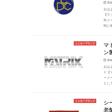
2016
おは
【ラ
外メ
特に
マ
ミニカーブランド
ン
2016
おは
ド【
ーメ
とし
シ
ミニカーブランド
老