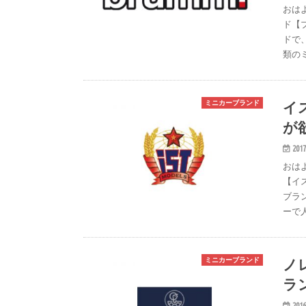
おは
ド【
ドで
類の
イ
ミニカーブランド
が
2017
おは
【イ
ブラ
ーで
ノ
ミニカーブランド
ラ
2016