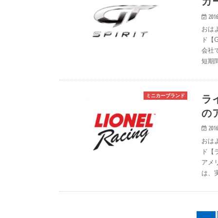
カ
2016
おは
ド【
会社
短期
ラ
ミニカーブランド
の
2016
おは
ド【
アメ
は、