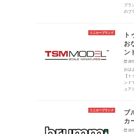
r
ブラ
のブ
e
s
t
ト
ミニカーブランド
お
ン
2017
おは
【ト
ンド
ュア
ブ
ミニカーブランド
カ
2017