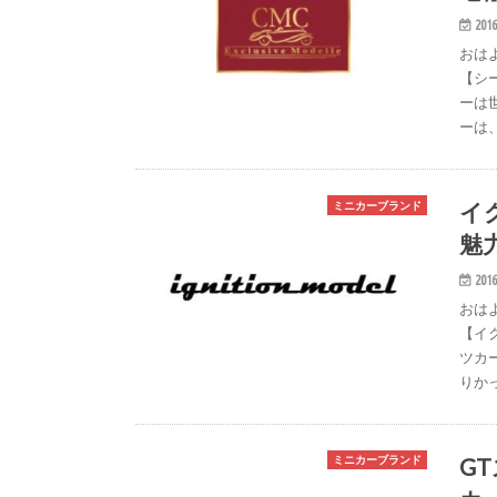
2016
おは
【シ
ーは
ーは
イ
ミニカーブランド
魅
2016
おは
【イ
ツカ
りか
G
ミニカーブランド