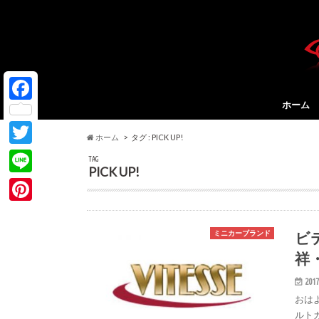
ホーム
F
a
ホーム
タグ : PICK UP!
T
c
TAG
PICK UP!
w
e
L
i
b
i
P
t
o
n
i
ビ
ミニカーブランド
t
o
e
祥
n
e
k
t
2017
r
おは
e
ルト