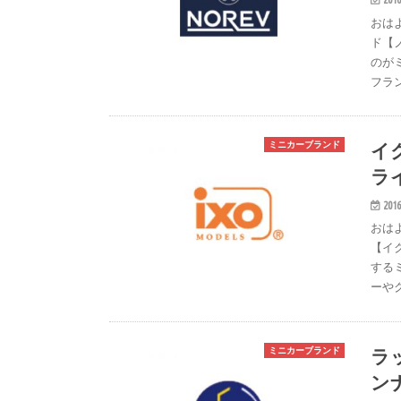
おは
ド【
のが
フラ
イ
ミニカーブランド
ラ
2016
おは
【イ
する
ーや
ラ
ミニカーブランド
ン