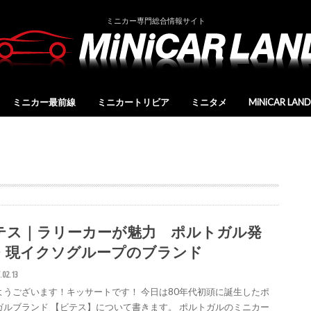
ミニカー専門総合情報サイト
ミニカー最前線
ミニカートリビア
ミニタメ
MiNiCAR LA
新製品情報
ミニカーブランドリスト
ミニカーブランドデータ
ミニカーショップリスト
ミニカー雑誌リスト
MCLレポート
運営会社
テス｜ラリーカーが魅力 ポルトガル発
・現イクソグループのブランド
.02.13
ようございます！キッサートです！ 今日は80年代初頭に誕生したポ
ガルブランド 【ビテス】について書きます。 ポルトガルのミニカー