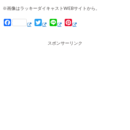
※画像はラッキーダイキャストWEBサイトから。
F
T
L
P
a
w
i
i
c
i
n
n
スポンサーリンク
e
t
e
t
b
t
e
o
e
r
o
r
e
k
s
t