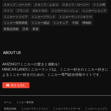
スタッフ：コーイチ
スタッフ：ムネコ
スタッフ：ロージー
トミカ博
ドイツ
フランス
ポルトガル
ミニカーといっしょ
ミニカーショップ
ミニカートリビア
ミニカーブランド
ミニカーランドジオラマ
ミニカー国勢調査
ミニカー雑誌
ミニチュア
中国
博物館
新製品情報
日本
香港
ABOUT US
AMZING!!!ミニカーの驚きと感動を!
MiNiCAR LAND(ミニカーランド)は、ミニカー好きのミニカー好きに
よるミニカー好きのための、ミニカー専門総合情報サイトです。
続きを読む
ホーム
ミニカー最前線
新製品情報
ミニカーブランドリスト
ミニカーブランドデータ
ミニカーショップリ