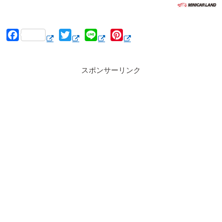
F
T
L
P
a
w
i
i
c
i
n
n
スポンサーリンク
e
t
e
t
b
t
e
o
e
r
o
r
e
k
s
t