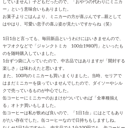
していません）子どもだったので、「おやつの代わりにミニカ
ー」という意味合いもありました。
お菓子よりごはんより、ミニカーの方が喜ぶんです…親として
はやはり、可愛い息子の喜ぶ姿が見たいですからね（笑）
1日1台と言っても、毎回新品というわけにはいきませんので、
ヤフオクなどで「ジャンクトミカ 100台1980円」といったも
のを随時購入していました。
1台ずつ袋に入っていたので、中古品ではありますが「開封する
楽しさ」は味わえたと思います。
また、100均のミニカーも買いまくりました。当時、セリアで
はまだミニカーを扱っていませんでしたので、ダイソーやシル
クで売っているものが中心でした。
缶コーヒーにミニカーのおまけがついていれば「全車種揃え
る」オトナ買いもしました。
缶コーヒーは私が飲めば良いので、「1日1台」にはとてもあり
がたい存在でした。缶コーヒーなので日持ちもしますしね。
なんせ1日1台ですから。中古品でも1台100円でも、缶コーヒー