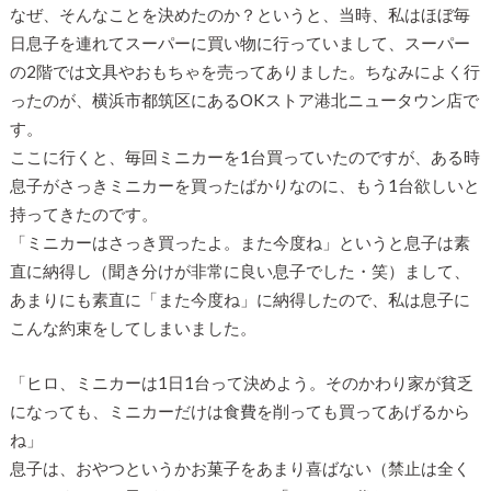
なぜ、そんなことを決めたのか？というと、当時、私はほぼ毎
日息子を連れてスーパーに買い物に行っていまして、スーパー
の2階では文具やおもちゃを売ってありました。ちなみによく行
ったのが、横浜市都筑区にあるOKストア港北ニュータウン店で
す。
ここに行くと、毎回ミニカーを1台買っていたのですが、ある時
息子がさっきミニカーを買ったばかりなのに、もう1台欲しいと
持ってきたのです。
「ミニカーはさっき買ったよ。また今度ね」というと息子は素
直に納得し（聞き分けが非常に良い息子でした・笑）まして、
あまりにも素直に「また今度ね」に納得したので、私は息子に
こんな約束をしてしまいました。
「ヒロ、ミニカーは1日1台って決めよう。そのかわり家が貧乏
になっても、ミニカーだけは食費を削っても買ってあげるから
ね」
息子は、おやつというかお菓子をあまり喜ばない（禁止は全く