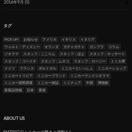
2016年9月 (5)
タグ
PICK UP!
お知らせ
アメリカ
イギリス
イタリア
ウォルト・ディズニー
オランダ
ガチャガチャ
ガンプラ
コラム
ジオラマ
スタッフ：ここりん
スタッフ：ぽよ
スタッフ：キッサート
スタッフ：コーイチ
スタッフ：ムネコ
スタッフ：ロージー
トミカ博
ドイツ
フランス
ポルトガル
ミニカーといっしょ
ミニカーショップ
ミニカートリビア
ミニカーブランド
ミニカーランドジオラマ
ミニカー国勢調査
ミニカー雑誌
ミニチュア
中国
博物館
新製品情報
日本
香港
ABOUT US
AMZING!!!ミニカーの驚きと感動を!