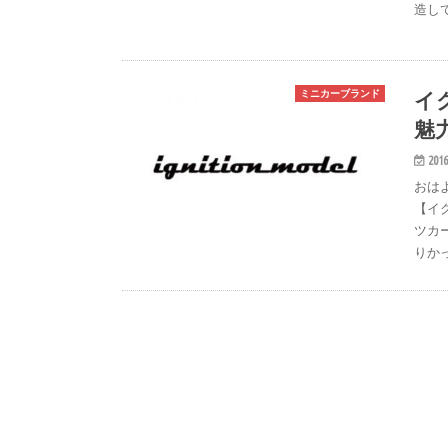
r
造し
e
s
イ
ミニカーブランド
t
魅
2016
おは
【イ
ツカ
りか