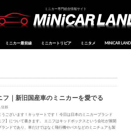
ミニカー専門総合情報サイト
ミニカー最前線
ミニカートリビア
ミニタメ
MiNiCAR LA
新製品情報
ミニカーブランドリスト
ミニカーブランドデータ
ミニカーショップリスト
ミニカー雑誌リスト
MCLレポート
運営会社
ニフ｜新旧国産車のミニカーを愛でる
.12.05
ようございます！キッサートです！ 今日は日本のミニカーブランド
ニフ】について書きます。 エニフはキッドボックスという会社が展開
ブランドであり、車だけではなく飛行機やバスなどのミニチュアも製