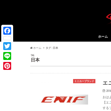
ホーム
F
a
ホーム
タグ : 日本
T
c
TAG
日本
w
e
L
i
b
i
P
t
o
n
i
エ
ミニカーブランド
t
o
e
n
2016
e
k
おは
t
r
【エ
e
する