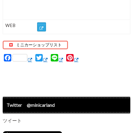
WEB
ミニカーショップリスト
F
T
L
P
a
w
i
i
c
i
n
n
e
t
e
t
b
t
e
o
e
r
o
r
e
Twitter @minicarland
k
s
t
ツイート