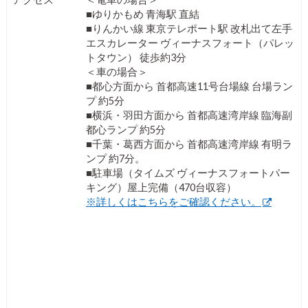
■ゆりかもめ 青海駅 直結
■りんかい線 東京テレポート駅 改札出て左手
エスカレーター ヴィーナスフォート（パレッ
トタウン） 徒歩約3分
＜車の場合＞
■都心方面から 首都高速11号台場線 台場ラン
プ 約5分
■横浜・羽田方面から 首都高速湾岸線 臨海副
都心ランプ 約5分
■千葉・葛西方面から 首都高速湾岸線 有明ラ
ンプ 約7分。
■駐車場（タイムズ ヴィーナスフォートパー
キング）屋上完備（470台収容）
※詳しくはこちらをご確認ください。