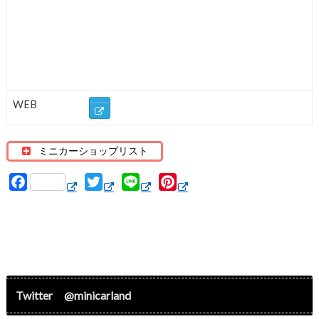
WEB
ミニカーショップリスト
F
T
L
P
a
w
i
i
c
i
n
n
e
t
e
t
b
t
e
o
e
r
o
r
e
Twitter @minicarland
k
s