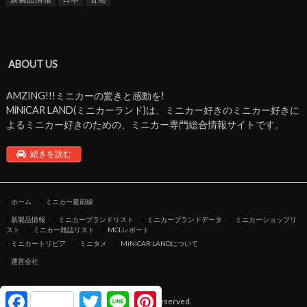
ABOUT US
AMZING!!!ミニカーの驚きと感動を!
MiNiCAR LAND(ミニカーランド)は、ミニカー好きのミニカー好きに
よるミニカー好きのための、ミニカー専門総合情報サイトです。
続きを読む
ホーム
ミニカー最前線
新製品情報
ミニカーブランドリスト
ミニカーブランドデータ
ミニカーショップリ
スト
ミニカー雑誌リスト
MCLレポート
ミニカートリビア
ミニタメ
MiNiCAR LANDについて
運営会社
F
T
L
P
©Copyright2026
ミニカーランド
.All Rights Reserved.